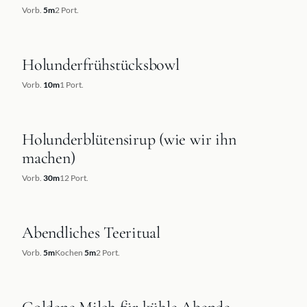
Vorb.
5
m
2
Port.
Holunderfrühstücksbowl
REZEPT
Vorb.
10
m
1
Port.
Holunderblütensirup (wie wir ihn
REZEPT
machen)
Vorb.
30
m
12
Port.
Abendliches Teeritual
REZEPT
Vorb.
5
m
Kochen
5
m
2
Port.
REZEPT