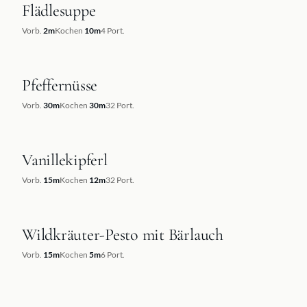
Flädlesuppe
REZEPT
Vorb.
2
m
Kochen
10
m
4
Port.
Pfeffernüsse
REZEPT
Vorb.
30
m
Kochen
30
m
32
Port.
Vanillekipferl
REZEPT
Vorb.
15
m
Kochen
12
m
32
Port.
Wildkräuter-Pesto mit Bärlauch
REZEPT
Vorb.
15
m
Kochen
5
m
6
Port.