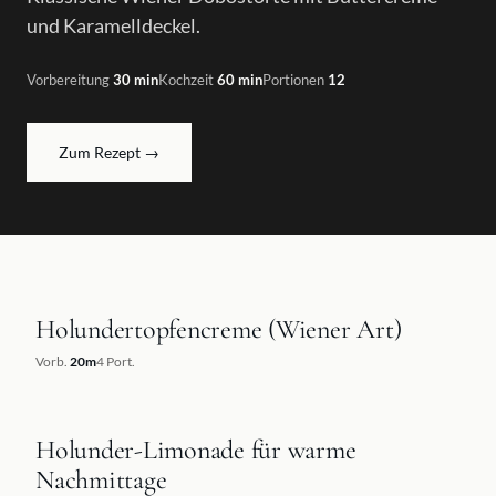
und Karamelldeckel.
Vorbereitung
30
min
Kochzeit
60
min
Portionen
12
Zum Rezept
→
Holundertopfencreme (Wiener Art)
REZEPT
Vorb.
20
m
4
Port.
Holunder-Limonade für warme
REZEPT
Nachmittage