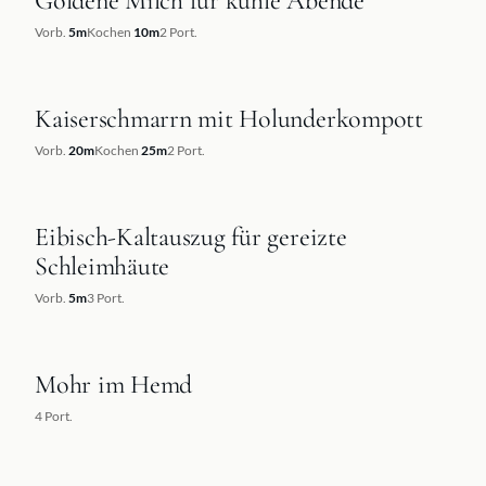
Goldene Milch für kühle Abende
Vorb.
5
m
Kochen
10
m
2
Port.
Kaiserschmarrn mit Holunderkompott
REZEPT
Vorb.
20
m
Kochen
25
m
2
Port.
Eibisch-Kaltauszug für gereizte
REZEPT
Schleimhäute
Vorb.
5
m
3
Port.
Mohr im Hemd
REZEPT
4
Port.