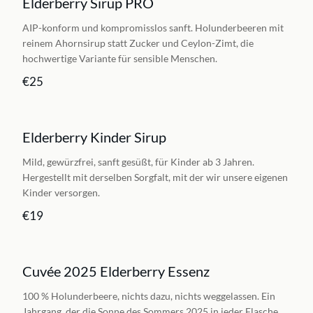
Elderberry Sirup PRO
NEU
AIP-konform und kompromisslos sanft. Holunderbeeren mit
reinem Ahornsirup statt Zucker und Ceylon-Zimt, die
hochwertige Variante für sensible Menschen.
€25
Elderberry Kinder Sirup
Mild, gewürzfrei, sanft gesüßt, für Kinder ab 3 Jahren.
Hergestellt mit derselben Sorgfalt, mit der wir unsere eigenen
Kinder versorgen.
€19
Cuvée 2025 Elderberry Essenz
100 % Holunderbeere, nichts dazu, nichts weggelassen. Ein
Jahrgang, der die Sonne des Sommers 2025 in jeder Flasche