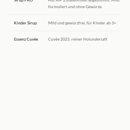
formuliert und ohne Gewürze.
Kinder Sirup
Mild und gewürzfrei, für Kinder ab 3+
Essenz Cuvée
Cuvée 2025, reiner Holundersaft
2025
Essenz Cuvée
Cuvée 2026, reiner Holundersaft
2026
Gummies
Praktisch für unterwegs, Kinder lieben den
Geschmack
Fichtenwipfel
Aromatischer Fichtenwipfelsirup, fein für Tee
Limonade oder Desserts. Kein
Holunderprodukt.