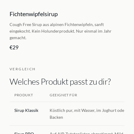
Fichtenwipfelsirup
LIMITIERT
Cough Free Sirup aus alpinen Fichtenwipfeln, sanft
eingekocht. Kein Holunderprodukt. Nur einmal im Jahr
gemacht.
€29
VERGLEICH
Welches Produkt passt zu dir?
PRODUKT
GEEIGNET FÜR
Sirup Klassik
Köstlich pur, mit Wasser, im Joghurt oder zu
Backen
Sirup PRO
Auf AIP Zutatenlisten abgestimmt. Mild