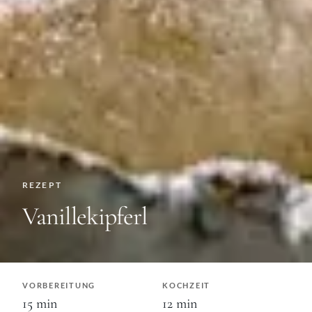
REZEPT
Vanillekipferl
VORBEREITUNG
KOCHZEIT
15
min
12
min