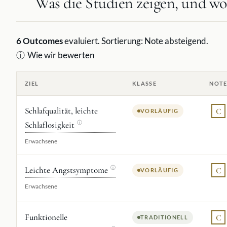
Was die Studien zeigen, und wo 
6
Outcomes
evaluiert. Sortierung: Note absteigend.
ⓘ
Wie wir bewerten
ZIEL
KLASSE
NOT
Schlafqualität, leichte
C
VORLÄUFIG
Schlaflosigkeit
ⓘ
Erwachsene
Leichte Angstsymptome
ⓘ
C
VORLÄUFIG
Erwachsene
Funktionelle
C
TRADITIONELL