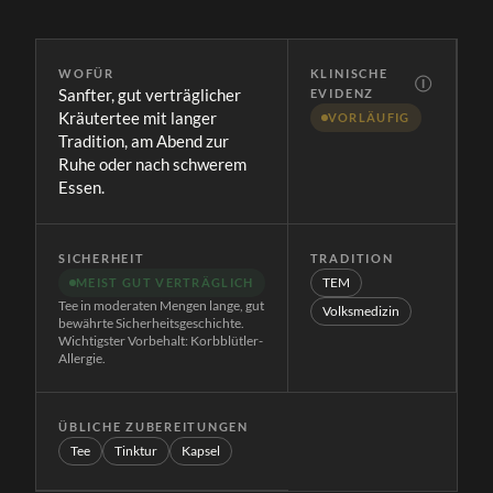
WOFÜR
KLINISCHE
Ⓘ
Sanfter, gut verträglicher
EVIDENZ
Kräutertee mit langer
VORLÄUFIG
Tradition, am Abend zur
Ruhe oder nach schwerem
Essen.
SICHERHEIT
TRADITION
TEM
MEIST GUT VERTRÄGLICH
Tee in moderaten Mengen lange, gut
Volksmedizin
bewährte Sicherheitsgeschichte.
Wichtigster Vorbehalt: Korbblütler-
Allergie.
ÜBLICHE ZUBEREITUNGEN
Tee
Tinktur
Kapsel