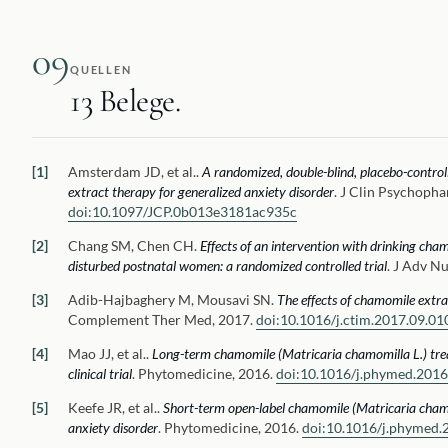
09
QUELLEN
13 Belege.
Amsterdam JD, et al.
.
A randomized, double-blind, placebo-controll
extract therapy for generalized anxiety disorder
.
J Clin Psychopha
doi:
10.1097/JCP.0b013e3181ac935c
Chang SM, Chen CH
.
Effects of an intervention with drinking cham
disturbed postnatal women: a randomized controlled trial
.
J Adv Nu
Adib-Hajbaghery M, Mousavi SN
.
The effects of chamomile extrac
Complement Ther Med, 2017.
doi:
10.1016/j.ctim.2017.09.01
Mao JJ, et al.
.
Long-term chamomile (Matricaria chamomilla L.) trea
clinical trial
.
Phytomedicine, 2016.
doi:
10.1016/j.phymed.2016
Keefe JR, et al.
.
Short-term open-label chamomile (Matricaria chamo
anxiety disorder
.
Phytomedicine, 2016.
doi:
10.1016/j.phymed.