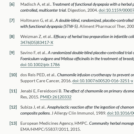
Madisch A, et al.
.
Treatment of functional dyspepsia with a herbal 
controlled, multicenter trial
.
Digestion, 2004.
doi:
10.1159/0000
Holtmann G, et al.
.
A double-blind, randomized, placebo-controlled t
with functional dyspepsia (STW-5)
.
Aliment Pharmacol Ther, 200
Weizman Z, et al.
.
Efficacy of herbal tea preparation in infantile col
3476(05)83417-X
Savino F, et al.
.
A randomized double-blind placebo-controlled trial o
Foeniculum vulgare and Melissa officinalis in the treatment of breast
doi:
10.1002/ptr.1786
dos Reis PED, et al.
.
Chamomile infusion cryotherapy to prevent or
Support Care Cancer, 2016.
doi:
10.1007/s00520-016-3251-x
Jenabi E, Fereidooni B
.
The effect of chamomile on primary dysme
Res, 2015.
PMID:
26120332
Subiza J, et al.
.
Anaphylactic reaction after the ingestion of chamomi
composite pollens
.
J Allergy Clin Immunol, 1989.
doi:
10.1016/0
European Medicines Agency, HMPC
.
Community herbal monograp
EMA/HMPC/55837/2011, 2015.