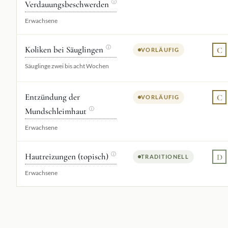
Verdauungsbeschwerden
ⓘ
Erwachsene
Koliken bei Säuglingen
ⓘ
C
VORLÄUFIG
Säuglinge zwei bis acht Wochen
Entzündung der
C
VORLÄUFIG
Mundschleimhaut
ⓘ
Erwachsene
Hautreizungen (topisch)
ⓘ
D
TRADITIONELL
Erwachsene