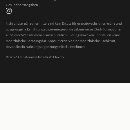
Gesundheitsangaben
Nahrungsergänzungsmittel sind kein Ersatz für eine abwechslungsreiche und
ausgewogene Ernährung sowie eine gesunde Lebensweise. Die Informationen
auf dieser Website dienen ausschließlich Bildungszwecken und stellen keine
medizinische Beratung dar. Konsultieren Sie eine medizinische Fachkraft,
bevor Sie ein Nahrungsergänzungsmittel einnehmen.
©
2026
Christiane’s Naturkraft FlexCo