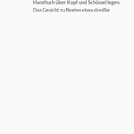
Handtuch über Kopf und Schüssel legen.
Das Gesicht zu Beginn etwa dreißig
Zentimeter über dem Wasser halten.
Wenn der Dampf zu heiß ist, das
Handtuch kurz anheben und Luft
hereinlassen.
04
Acht Minuten ruhig atmen
Augen zu. Durch die Nase ein, durch den
Mund aus. Acht Minuten reichen.
Heraustauchen, das Gesicht mit einem
weichen Tuch abwischen, einen Moment
sitzen bleiben, bevor man aufsteht.