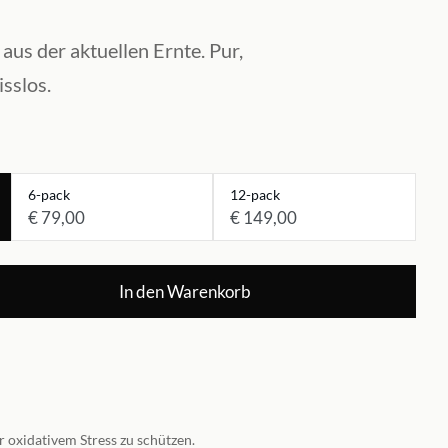
us der aktuellen Ernte. Pur,
sslos.
6-pack
12-pack
€ 79,00
€ 149,00
In den Warenkorb
or oxidativem Stress zu schützen.