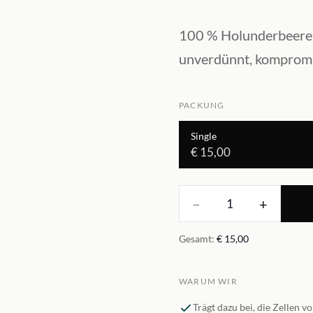
100 % Holunderbeere a
unverdünnt, kompromi
PACKUNG
Single
€ 15,00
−
+
1
Gesamt
:
€ 15,00
WARUM WIR
Trägt dazu bei, die Zellen v