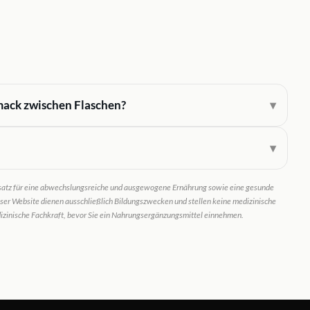
mack zwischen Flaschen?
satz für eine abwechslungsreiche und ausgewogene Ernährung sowie eine gesunde
ser Website dienen ausschließlich Bildungszwecken und stellen keine medizinische
dizinische Fachkraft, bevor Sie ein Nahrungsergänzungsmittel einnehmen.