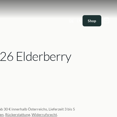
|
Shop
DE
EN
26 Elderberry
b 30 € innerhalb Österreichs, Lieferzeit 3 bis 5
ten
,
Rückerstattung
,
Widerrufsrecht
.