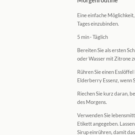
Eine einfache Möglichkeit
Tages einzubinden.
5 min
·
Täglich
Bereiten Sie als ersten S
oder Wasser mit Zitrone z
Rühren Sie einen Esslöffel 
Elderberry Essenz, wenn S
Riechen Sie kurz daran, be
des Morgens.
Verwenden Sie lebensmitte
Etikett angegeben. Lassen 
Sirup einrühren, damit das