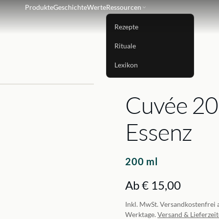
Produkte
Geschichte
Werte
Ressourcen
Rezepte
Rituale
Lexikon
Cuvée 20
Essenz
200 ml
Ab € 15,00
Inkl. MwSt. Versandkostenfrei a
Werktage.
Versand & Lieferzei