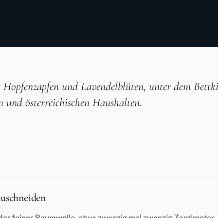
mit Hopfenzapfen und Lavendelblüten, unter dem Bettk
en und österreichischen Haushalten.
zuschneiden
der feiner Baumwolle, etwa zwanzig mal zwanzig Zentimeter.