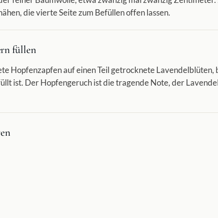
hen, die vierte Seite zum Befüllen offen lassen.
rn füllen
ete Hopfenzapfen auf einen Teil getrocknete Lavendelblüten, 
llt ist. Der Hopfengeruch ist die tragende Note, der Lavendel 
ren
 Das Kissen unter das Bettkissen schieben oder auf den Nachtt
, aber leise, nicht schwer.
r Duft schwächer wird