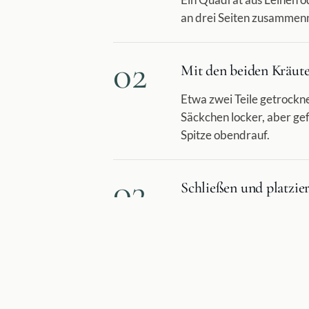
an drei Seiten zusammennä
02
Mit den beiden Kräute
Etwa zwei Teile getrockn
Säckchen locker, aber gefü
Spitze obendrauf.
03
Schließen und platzie
Die vierte Seite zunähen.
Der Duft soll spürbar sein
04
Auffrischen, wenn de