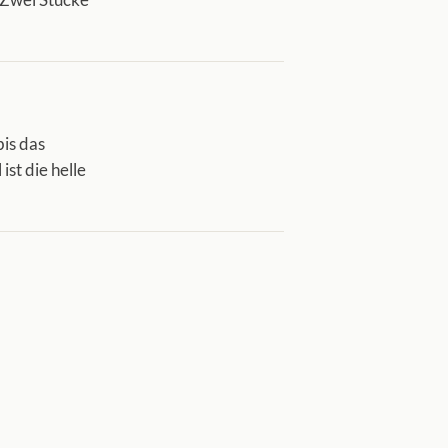
bis das
ist die helle
isch legen.